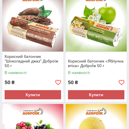
Корисний батончик
"Шоколадний джаз" Доброїж
Корисний батончик «Яблучна
50 г
втіха» ДоброЇж 50 г
В наявності
В наявності
50
50
₴
₴
Купити
Купити