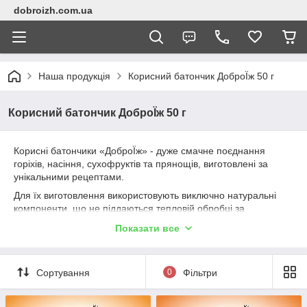
dobroizh.com.ua
Наша продукція
Корисний батончик ДоброЇж 50 г
Корисний батончик ДоброЇж 50 г
Корисні батончики «ДоброЇж» - дуже смачне поєднання
горіхів, насіння, сухофруктів та прянощів, виготовлені за
унікальними рецептами.
Для їх виготовлення використовують виключно натуральні
компоненти, що не піддаються тепловій обробці за
технологією холодного пресингу, за рахунок чого їх корисні
Показати все
властивості не руйнуються.
Не містять цукру, консервантів, ГМО та синтетичних домішок.
21 різний смак!
Сортування
0
Фільтри
Його зручно брати з собою на роботу, в дорогу і просто
тримати в сумці для корисного перекушування.