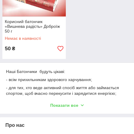
Корисний батончик
«Вишнева радість» Доброїж
50 г
Немає в наявності
50
₴
Наші Батончики будуть цікаві:
- всім прихильникам здорового харчування;
- для тих, хто веде активний спосіб життя або займається
спортом, щоб вчасно перекусити і зарядитися енергією;
- дітям;
Показати все
- вегетаріанцям та шанувальникам живої кухні (без термічної
обробки).;
- тим, хто уникає цукровмісних продуктів.
Про нас