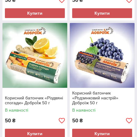
50
50
₴
₴
Купити
Купити
Корисний батончик
Корисний батончик «Різдвяні
«Родзинковий настрій»
спогади» ДоброЇж 50 г
Доброїж 50 г
В наявності
В наявності
50
50
₴
₴
Купити
Купити