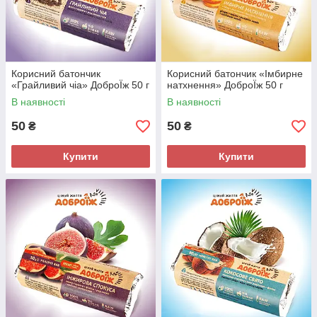
Корисний батончик
Корисний батончик «Імбирне
«Грайливий чіа» ДоброЇж 50 г
натхнення» ДоброЇж 50 г
В наявності
В наявності
50
50
₴
₴
Купити
Купити