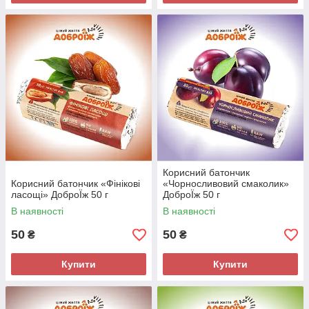
Корисний батончик
Корисний батончик «Фінікові
«Чорносливовий смаколик»
ласощі» ДоброЇж 50 г
ДоброЇж 50 г
В наявності
В наявності
50
50
₴
₴
Купити
Купити