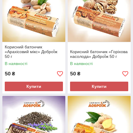
Корисний батончик
«Арахісовий мікс» ДоброЇж
Корисний батончик «Горіхова
50 г
насолода» ДоброЇж 50 г
В наявності
В наявності
50
50
₴
₴
Купити
Купити