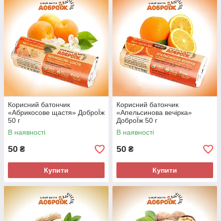
Солодощі бувають корисними! Цінуй життя!
Корисний батончик
Корисний батончик
«Абрикосове щастя» ДоброЇж
«Апельсинова вечірка»
50 г
ДоброЇж 50 г
В наявності
В наявності
50
50
₴
₴
Купити
Купити