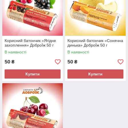
Корисний батончик «Ягідне
Корисний батончик «Сонячна
захоплення» ДоброЇж 50 г
динька» ДоброЇж 50 г
В наявності
В наявності
50
50
₴
₴
Купити
Купити