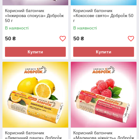
Корисний батончик
Корисний батончик
«Інжирова спокуса» ДоброЇж
«Кокосове свято» ДоброЇж 50
50 г
г
В наявності
В наявності
50
50
₴
₴
Купити
Купити
Корисний батончик
Корисний батончик
«Лимонний ранок» ДоброЇж
«Малинова ніжність» ДоброЇж