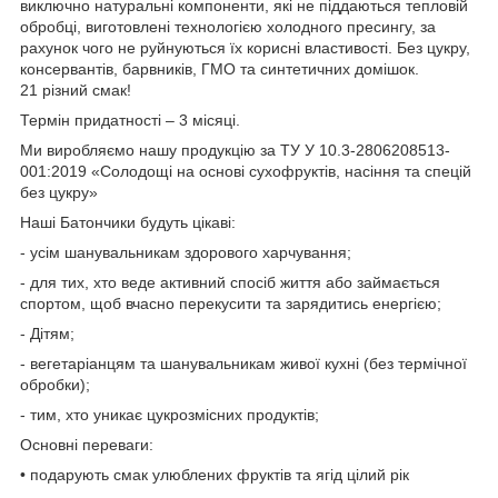
виключно натуральні компоненти, які не піддаються тепловій
обробці, виготовлені технологією холодного пресингу, за
рахунок чого не руйнуються їх корисні властивості. Без цукру,
консервантів, барвників, ГМО та синтетичних домішок.
21 різний смак!
Термін придатності – 3 місяці.
Ми виробляємо нашу продукцію за ТУ У 10.3-2806208513-
001:2019 «Солодощі на основі сухофруктів, насіння та спецій
без цукру»
Наші Батончики будуть цікаві:
- усім шанувальникам здорового харчування;
- для тих, хто веде активний спосіб життя або займається
спортом, щоб вчасно перекусити та зарядитись енергією;
- Дітям;
- вегетаріанцям та шанувальникам живої кухні (без термічної
обробки);
- тим, хто уникає цукрозмісних продуктів;
Основні переваги:
• подарують смак улюблених фруктів та ягід цілий рік