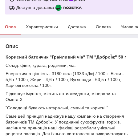
Доступна доставка
Опис
Характеристики
Доставка
Оплата
Умови п
Опис
Корисний батончик "Грайливий чіа" ТМ "ДоброЇж" 50 г
Склад: фінік, курага, родзинки, чіа.
Енергетична цінність - 3180 ккал (1333 кДж) / 100 г: Білки -
5,6 г / 100 г, Жири - 4,6 г / 100 г, Вуглеводи - 63,5 г / 100 г,
Харчові волокна / 100г.
Підвищує імунітет, містить антиоксиданти, мінерали та
Омега-3.
"Солодощі бувають натуральні, смачні та корисні!"
Саме цей принцип надихнув нашу компанію на створення
батончиків ТМ Доброїж. У поєднанні сухофруктів, горіхів,
насіння та прянощів наші фахівці розробили унікальні
рецепти ласощів. Для їхнього виготовлення використовують