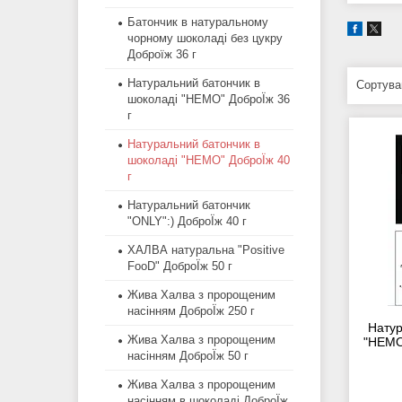
Батончик в натуральному
чорному шоколаді без цукру
Доброїж 36 г
Натуральний батончик в
шоколаді "HEMO" ДоброЇж 36
г
Натуральний батончик в
шоколаді "HEMO" ДоброЇж 40
г
Натуральний батончик
"ONLY":) ДоброЇж 40 г
ХАЛВА натуральна "Positive
FooD" ДоброЇж 50 г
Жива Халва з пророщеним
насінням ДоброЇж 250 г
Натур
Жива Халва з пророщеним
"HEMO"
насінням ДоброЇж 50 г
Жива Халва з пророщеним
насінням в шоколаді ДоброЇж