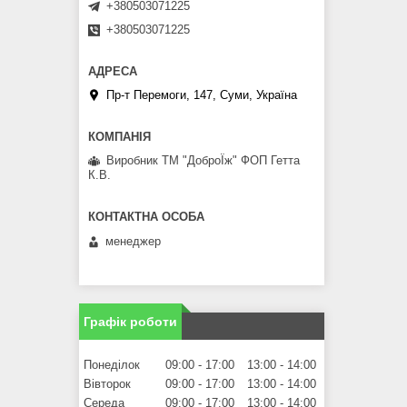
+380503071225
+380503071225
Пр-т Перемоги, 147, Суми, Україна
Виробник ТМ "ДоброЇж" ФОП Гетта
К.В.
менеджер
Графік роботи
Понеділок
09:00
17:00
13:00
14:00
Вівторок
09:00
17:00
13:00
14:00
Середа
09:00
17:00
13:00
14:00