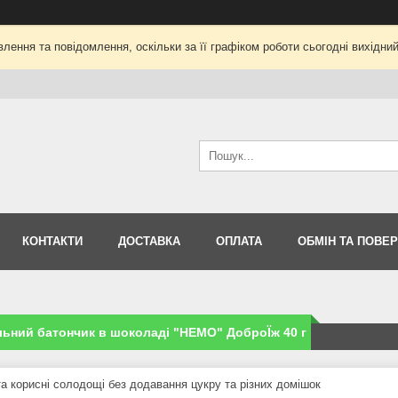
лення та повідомлення, оскільки за її графіком роботи сьогодні вихідни
КОНТАКТИ
ДОСТАВКА
ОПЛАТА
ОБМІН ТА ПОВЕ
ьний батончик в шоколаді "HEMO" ДоброЇж 40 г
та корисні солодощі без додавання цукру та різних домішок