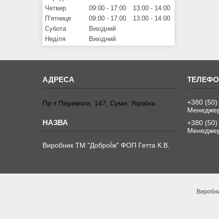
Четвер
09:00
17:00
13:00
14:00
Пʼятниця
09:00
17:00
13:00
14:00
Субота
Вихідний
Неділя
Вихідний
+380 (50)
Пр-т Перемоги, 147, Суми, Україна
Менеджер
+380 (50)
Менеджер
Виробник ТМ "ДоброЇж" ФОП Гетта К.В.