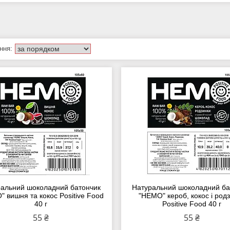
альний шоколадний батончик
Натуральний шоколадний ба
 вишня та кокос Positive Food
"HEMO" кероб, кокос і род
40 г
Positive Food 40 г
55 ₴
55 ₴