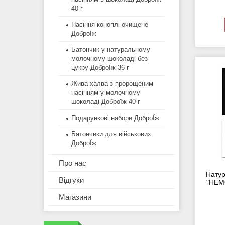
40 г
Насіння коноплі очищене
ДоброЇж
Батончик у натуральному
молочному шоколаді без
цукру ДоброЇж 36 г
Жива халва з пророщеним
насінням у молочному
шоколаді Доброїж 40 г
Подарункові набори ДоброЇж
Батончики для військових
ДоброЇж
Про нас
Натур
Відгуки
"HEMO
Магазини