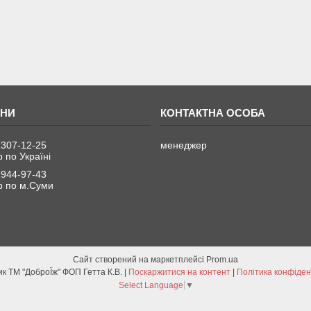
 307-12-25
менеджер
 по Україні
 944-97-43
 по м.Суми
Сайт створений на маркетплейсі
Prom.ua
Виробник ТМ "ДоброЇж" ФОП Гетта К.В. |
Поскаржитися на контент
|
Політика конфіден
Select Language
▼