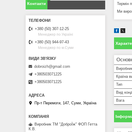
Контакти
Термін п
Ми виро
+380 (50) 307-12-25
Менеджер по Україні
+380 (50) 944-97-43
Характ
Менеджер по м.Суми
Основн
dobroizh@gmail.com
Виробни
+380503071225
Країна в
+380503071225
Тип
Вид конд
Вага
Пр-т Перемоги, 147, Суми, Україна
Інформа
Виробник ТМ "ДоброЇж" ФОП Гетта
К.В.