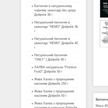
Батончик в натуральному
чорному шоколаді без цукру
Доброїж 36 г
Натуральний батончик в
шоколаді "HEMO" ДоброЇж 36
г
Натуральний батончик в
шоколаді "HEMO" ДоброЇж 40
г
Натуральний батончик
"ONLY":) ДоброЇж 40 г
ХАЛВА натуральна "Positive
FooD" ДоброЇж 50 г
Жива Халва з пророщеним
насінням ДоброЇж 250 г
Жива Халва з пророщеним
насінням ДоброЇж 50 г
Батонч
Жива Халва з пророщеним
Маса 40
насінням в шоколаді ДоброЇж