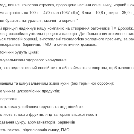
мед, вишня, кокосова стружка, пророщене насіння соняшнику, чорний шок
чна цінність на 100 г. – 470 ккал (1967 кДж), білки – 10,8 г., жири – 35,9 г.
і бувають натуральні, смачні та корисні!"
й принцип надихнув нашу компанію на створення батончиків ТМ ДоброЇж. У
хівці розробили унікальні рецепти ласощів. Для їхнього виготовлення ви
ся тепловій обробці, виготовлені технологією холодного пресингу, за ра
консервантів, барвників, ГМО та синтетичних домішок.
ончики будуть цікаві:
шанувальникам здорового харчування;
их, хто веде активний спосіб життя або займається спортом, щоб вчасно п
ріанцям та шанувальникам живої кухні (без термічної обробки);
то уникає цукрозмісних продуктів;
 переваги:
ють смак улюблених фруктів та ягід цілий рік
вляють тільки з фруктів, ягід та горіхів високої якості
давання цукру, ароматизаторів, барвників
стять глютен, підсилювачів смаку, ГМО