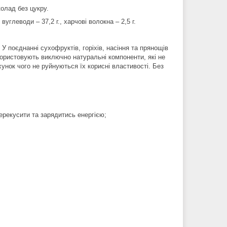
олад без цукру.
, вуглеводи – 37,2 г., харчові волокна – 2,5 г.
 поєднанні сухофруктів, горіхів, насіння та прянощів
користовують виключно натуральні компоненти, які не
хунок чого не руйнуються їх корисні властивості. Без
ерекусити та зарядитись енергією;