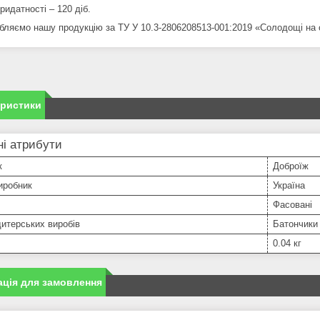
ридатності – 120 діб.
бляємо нашу продукцію за ТУ У 10.3-2806208513-001:2019 «Солодощі на ос
еристики
і атрибути
к
Доброїж
иробник
Україна
Фасовані
итерських виробів
Батончики
0.04 кг
ція для замовлення