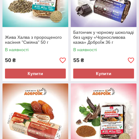
Батончик у чорному шоколаді
Жива Халва з пророщеного
без цукру «Чорносливова
насіння "Сміяна" 50 г
казка» ДоброЇж 36 г
В наявності
В наявності
50
55
₴
₴
Купити
Купити