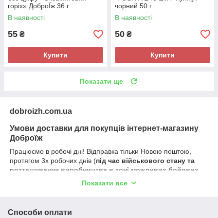
горіх» ДоброЇж 36 г
чорний 50 г
В наявності
В наявності
55
50
₴
₴
Купити
Купити
Показати ще
dobroizh.com.ua
Умови доставки для покупців інтернет-магазину
Доброїж
Працюємо в робочі дні! Відправка тільки Новою поштою,
протягом 3х робочих днів (
під час військового стану та
розташування виробництва в зоні можливих бойових
дій, - можливі затримки відправлень)
, отримати клієнти з
Показати все
України можуть замовлення протягом 5-6 днів, в залежності
від місцезнаходження населеного пункту і обраного способу
доставки. Доставка можлива в ті населені пункти, де
Способи оплати
працюють відділення Нової пошти. Доступні способи, точні