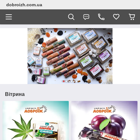
dobroizh.com.ua
Вітрина