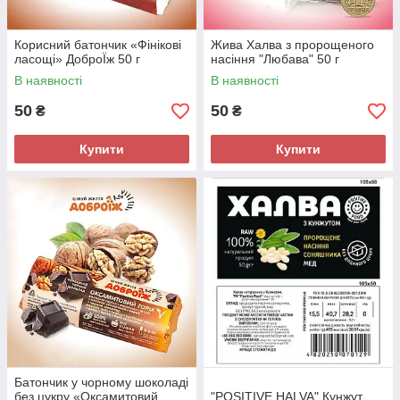
Корисний батончик «Фінікові
Жива Халва з пророщеного
ласощі» ДоброЇж 50 г
насіння "Любава" 50 г
В наявності
В наявності
50
50
₴
₴
Купити
Купити
Батончик у чорному шоколаді
без цукру «Оксамитовий
"POSITIVE HALVA" Кунжут