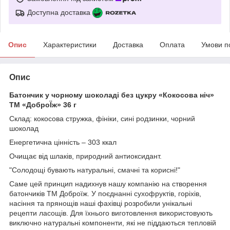
Доступна доставка
Опис
Характеристики
Доставка
Оплата
Умови п
Опис
Батончик у чорному шоколаді без цукру «Кокосова ніч»
ТМ «ДоброЇж» 36 г
Склад: кокосова стружка, фініки, сині родзинки, чорний
шоколад
Енергетична цінність – 303 ккал
Очищає від шлаків, природний антиоксидант.
"Солодощі бувають натуральні, смачні та корисні!"
Саме цей принцип надихнув нашу компанію на створення
батончиків ТМ Доброїж. У поєднанні сухофруктів, горіхів,
насіння та прянощів наші фахівці розробили унікальні
рецепти ласощів. Для їхнього виготовлення використовують
виключно натуральні компоненти, які не піддаються тепловій