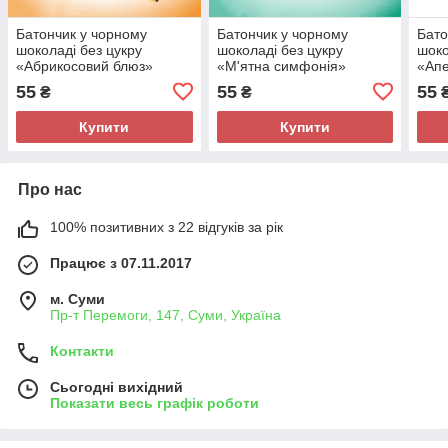
Батончик у чорному
Батончик у чорному
Бато
шоколаді без цукру
шоколаді без цукру
шоко
«Абрикосовий блюз»
«М'ятна симфонія»
«Апе
ДоброЇж 36 г
ДоброЇж 36 г
Добр
55
55
55
₴
₴
Купити
Купити
Про нас
100% позитивних з 22 відгуків за рік
Працює з 07.11.2017
м. Суми
Пр-т Перемоги, 147, Суми, Україна
Контакти
Сьогодні вихідний
Показати весь графік роботи