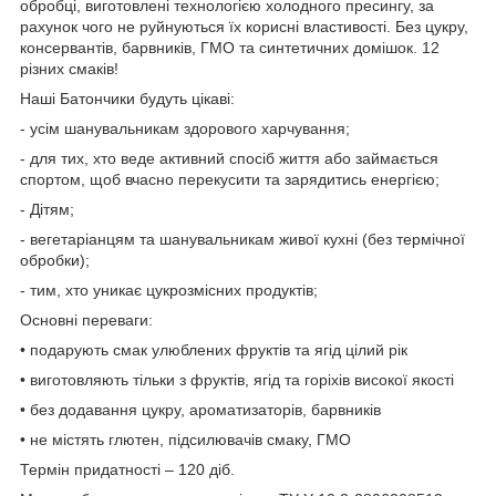
обробці, виготовлені технологією холодного пресингу, за
рахунок чого не руйнуються їх корисні властивості. Без цукру,
консервантів, барвників, ГМО та синтетичних домішок. 12
різних смаків!
Наші Батончики будуть цікаві:
- усім шанувальникам здорового харчування;
- для тих, хто веде активний спосіб життя або займається
спортом, щоб вчасно перекусити та зарядитись енергією;
- Дітям;
- вегетаріанцям та шанувальникам живої кухні (без термічної
обробки);
- тим, хто уникає цукрозмісних продуктів;
Основні переваги:
• подарують смак улюблених фруктів та ягід цілий рік
• виготовляють тільки з фруктів, ягід та горіхів високої якості
• без додавання цукру, ароматизаторів, барвників
• не містять глютен, підсилювачів смаку, ГМО
Термін придатності – 120 діб.