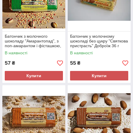
Батончик з молочного
Батончик у молочному
шоколаду "Амарантопад", з
шоколаді без цукру "Святкова
поп-амарантом і фісташкою,
пристрасть" Доброїж 36 г
20 г
В наявності
В наявності
57
55
₴
₴
Купити
Купити