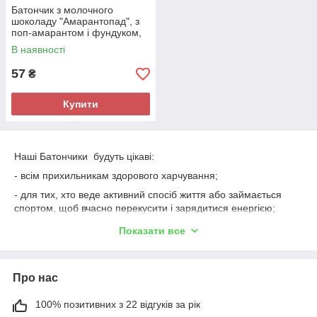
Батончик з молочного
шоколаду "Амарантопад", з
поп-амарантом і фундуком,
20 г
В наявності
57
₴
Купити
Наші Батончики будуть цікаві:
- всім прихильникам здорового харчування;
- для тих, хто веде активний спосіб життя або займається
спортом, щоб вчасно перекусити і зарядитися енергією;
- дітям;
Показати все
- вегетаріанцям та шанувальникам живої кухні (без термічної
обробки).;
Про нас
- тим, хто уникає цукровмісних продуктів
100% позитивних з 22 відгуків за рік