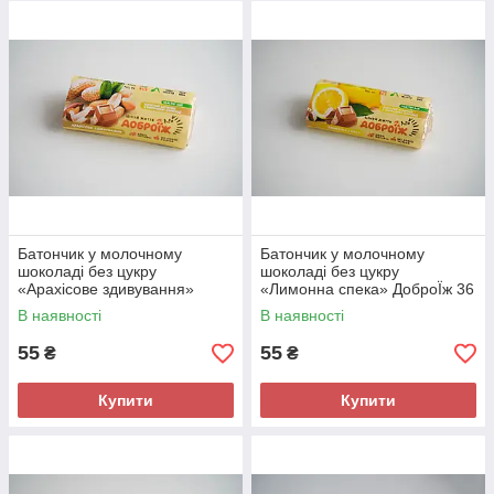
Батончик у молочному
Батончик у молочному
шоколаді без цукру
шоколаді без цукру
«Арахісове здивування»
«Лимонна спека» ДоброЇж 36
ДоброЇж 36 г
г
В наявності
В наявності
55
55
₴
₴
Купити
Купити