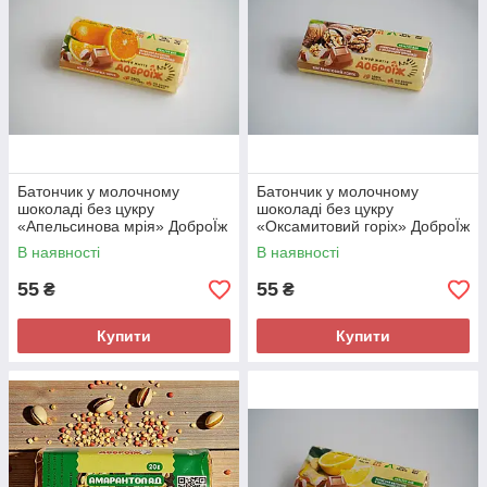
Батончик у молочному
Батончик у молочному
шоколаді без цукру
шоколаді без цукру
«Апельсинова мрія» ДоброЇж
«Оксамитовий горіх» ДоброЇж
36 г
36 г
В наявності
В наявності
55
55
₴
₴
Купити
Купити