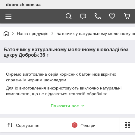
dobroizh.com.ua
Наша продукція
Батончик у натуральному молочному шо
Батончик у натуральному молочному шоколаді без
цукру ДоброЇж 36 г
Окремо виготовлена серія корисних батончиків вкритих
справжнім чорним шоколадом.
Для їх виготовлення використовують виключно натуральні
компоненти, що не піддаються тепловій обробці за
технологією холодного пресингу, за рахунок чого не
руйнуються їхні корисні властивості.
Показати все
Не містять цукру, консервантів, ГМО та синтетичних домішок.
Сортування
0
Фільтри