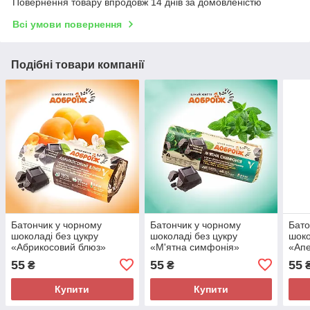
Повернення товару впродовж 14 днів за домовленістю
Всі умови повернення
Подібні товари компанії
Батончик у чорному
Батончик у чорному
Бато
шоколаді без цукру
шоколаді без цукру
шоко
«Абрикосовий блюз»
«М'ятна симфонія»
«Апе
ДоброЇж 36 г
ДоброЇж 36 г
Добр
55
55
55
₴
₴
Купити
Купити