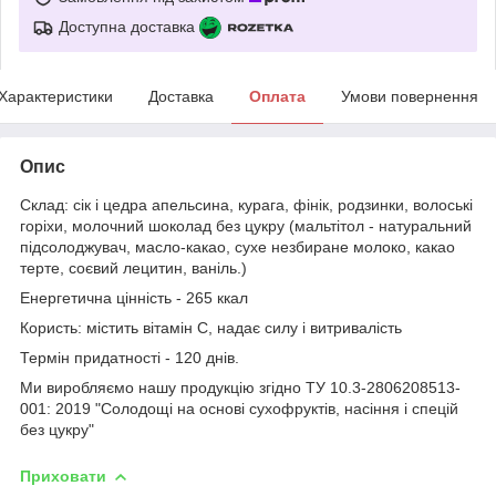
Доступна доставка
Характеристики
Доставка
Оплата
Умови повернення
Опис
Склад: сік і цедра апельсина, курага, фінік, родзинки, волоські
горіхи, молочний шоколад без цукру (мальтітол - натуральний
підсолоджувач, масло-какао, сухе незбиране молоко, какао
терте, соєвий лецитин, ваніль.)
Енергетична цінність - 265 ккал
Користь: містить вітамін С, надає силу і витривалість
Термін придатності - 120 днів.
Ми виробляємо нашу продукцію згідно ТУ 10.3-2806208513-
001: 2019 "Солодощі на основі сухофруктів, насіння і спецій
без цукру"
Приховати