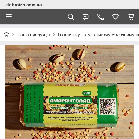
dobroizh.com.ua
Наша продукція
Батончик у натуральному молочному шо