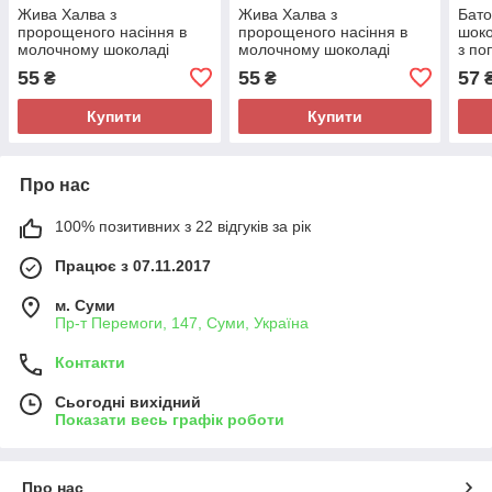
Жива Халва з
Жива Халва з
Бато
пророщеного насіння в
пророщеного насіння в
шоко
молочному шоколаді
молочному шоколаді
з по
"Любава" ДоброЇж 40 г
"Дарина" ДоброЇж 40 г
арах
55
55
57
₴
₴
Купити
Купити
Про нас
100% позитивних з 22 відгуків за рік
Працює з 07.11.2017
м. Суми
Пр-т Перемоги, 147, Суми, Україна
Контакти
Сьогодні вихідний
Показати весь графік роботи
Про нас