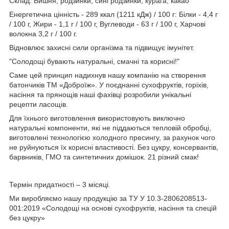
Склад: Вишня, родзинки, сині родзинки, курага, какао
Енергетична цінність - 289 ккал (1211 кДж) / 100 г: Білки - 4,4 г
/ 100 г, Жири - 1,1 г / 100 г, Вуглеводи - 63 г / 100 г, Харчові
волокна 3,2 г / 100 г.
Відновлює захисні сили організма та підвищує імунітет.
"Солодощі бувають натуральні, смачні та корисні!"
Саме цей принцип надихнув нашу компанію на створення
батончиків ТМ «Доброїж». У поєднанні сухофруктів, горіхів,
насіння та прянощів наші фахівці розробили унікальні
рецепти ласощів.
Для їхнього виготовлення використовують виключно
натуральні компоненти, які не піддаються тепловій обробці,
виготовлені технологією холодного пресингу, за рахунок чого
не руйнуються їх корисні властивості. Без цукру, консервантів,
барвників, ГМО та синтетичних домішок. 21 різний смак!
Термін придатності – 3 місяці.
Ми виробляємо нашу продукцію за ТУ У 10.3-2806208513-
001:2019 «Солодощі на основі сухофруктів, насіння та спецій
без цукру»