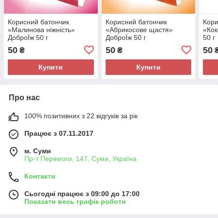
Корисний батончик
Корисний батончик
Кори
«Малинова ніжність»
«Абрикосове щастя»
«Кок
ДоброЇж 50 г
ДоброЇж 50 г
50 г
50
50
50
₴
₴
Купити
Купити
Про нас
100% позитивних з 22 відгуків за рік
Працює з 07.11.2017
м. Суми
Пр-т Перемоги, 147, Суми, Україна
Контакти
Сьогодні працює з 09:00 до 17:00
Показати весь графік роботи