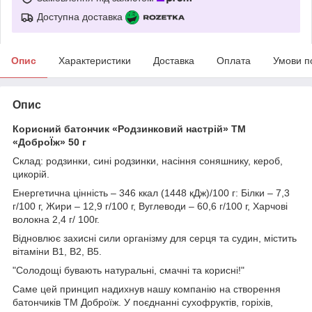
Доступна доставка
Опис
Характеристики
Доставка
Оплата
Умови п
Опис
Корисний батончик «Родзинковий настрій» ТМ
«ДоброЇж» 50 г
Склад: родзинки, сині родзинки, насіння соняшнику, кероб,
цикорій.
Енергетична цінність – 346 ккал (1448 кДж)/100 г: Білки – 7,3
г/100 г, Жири – 12,9 г/100 г, Вуглеводи – 60,6 г/100 г, Харчові
волокна 2,4 г/ 100г.
Відновлює захисні сили організму для серця та судин, містить
вітаміни В1, В2, В5.
"Солодощі бувають натуральні, смачні та корисні!"
Саме цей принцип надихнув нашу компанію на створення
батончиків ТМ Доброїж. У поєднанні сухофруктів, горіхів,