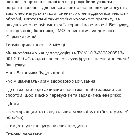
насіння та прянощів наші фахівці розробили унікальні
рецепти ласощів. Для їхнього виготовлення використовують
виключно натуральні компоненти, які не піддаються тепловій
обробці, виготовлені технологією холодного пресингу, за
рахунок чого не руйнуються їх корисні властивості. Без цукру,
консервантів, барвників, ГМО та синтетичних домішок.
21 різний смак!
Термін придатності – 3 місяці.
Ми виробляємо нашу продукцію за ТУ У 10.3-2806208513-
001:2019 «Солодощі на основі сухофруктів, насіння та спецій
без цукру»
Наші Батончики будуть цікаві:
- усім шанувальникам здорового харчування;
- для тих, хто веде активний спосіб життя або займається
спортом, щоб вчасно перекусити та зарядитись енергією;
- Дітям;
- вегетаріанцям та шанувальникам живої кухні (без термічної
обробки);
- тим, хто уникає цукрозмісних продуктів;
Основні переваги: