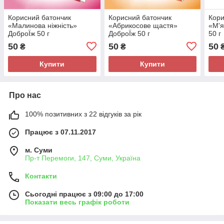
Корисний батончик
Корисний батончик
Кори
«Малинова ніжність»
«Абрикосове щастя»
«М'я
ДоброЇж 50 г
ДоброЇж 50 г
50 г
50
50
50
₴
₴
Купити
Купити
Про нас
100% позитивних з 22 відгуків за рік
Працює з 07.11.2017
м. Суми
Пр-т Перемоги, 147, Суми, Україна
Контакти
Сьогодні працює з 09:00 до 17:00
Показати весь графік роботи