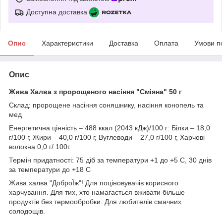
Доступна доставка
Опис
Характеристики
Доставка
Оплата
Умови п
Опис
Жива Халва з пророщеного насіння "Сміяна" 50 г
Склад: пророщене насіння соняшнику, насіння конопель та
мед
Енергетична цінність – 488 ккал (2043 кДж)/100 г: Білки – 18,0
г/100 г, Жири – 40,0 г/100 г, Вуглеводи – 27,0 г/100 г, Харчові
волокна 0,0 г/ 100г.
Термін придатності: 75 діб за температури +1 до +5 С, 30 днів
за температури до +18 С
Жива халва "ДоброЇж"! Для поціновувачів корисного
харчування. Для тих, хто намагається вживати більше
продуктів без термообробки. Для любителів смачних
солодощів.