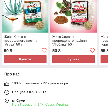
Жива Халва з
Жива Халва з
Жива
пророщеного насіння
пророщеного насіння
прор
"Агава" 50 г.
"Любава" 50 г
чорн
"Смі
50
50
55
₴
₴
Купити
Купити
Про нас
100% позитивних з 22 відгуків за рік
Працює з 07.11.2017
м. Суми
Пр-т Перемоги, 147, Суми, Україна