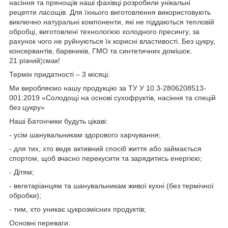
насіння та прянощів наші фахівці розробили унікальні
рецепти ласощів. Для їхнього виготовлення використовують
виключно натуральні компоненти, які не піддаються тепловій
обробці, виготовлені технологією холодного пресингу, за
рахунок чого не руйнуються їх корисні властивості. Без цукру,
консервантів, барвників, ГМО та синтетичних домішок.
21 різний¦смак!
Термін придатності – 3 місяці.
Ми виробляємо нашу продукцію за ТУ У 10.3-2806208513-
001:2019 «Солодощі на основі сухофруктів, насіння та спецій
без цукру»
Наші Батончики будуть цікаві:
- усім шанувальникам здорового харчування;
- для тих, хто веде активний спосіб життя або займається
спортом, щоб вчасно перекусити та зарядитись енергією;
- Дітям;
- вегетаріанцям та шанувальникам живої кухні (без термічної
обробки);
- тим, хто уникає цукрозмісних продуктів;
Основні переваги: