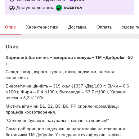
Доступна доставка
Опис
Характеристики
Доставка
Оплата
Умови п
Опис
Корисний батончик «Інжирова спокуса» ТМ «ДоброЇж» 50
г
Склад: інжир, курага, курага, фінік, родзинки, насіння
соняшника
Енергетична цінність – 319 ккал (1337 кДж)/100 г: Білки – 6,6
г/100 г, Жири – 0,4 г/100 г, Вуглеводи – 53,7 г/100 г, Харчові
волокна 3,3 г/ 100г.
Містить вітаміни В1, В2, В3, В6, РР, сприяє нормалізації
процесів кровотворення.
"Солодощі бувають натуральні, смачні та корисні!"
Саме цей принцип надихнув нашу компанію на створення
батончиків ТМ Доброїж. У поєднанні сухофруктів, горіхів,