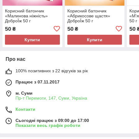
Корисний батончик
Корисний батончик
Кори
«Малинова ніжність»
«Абрикосове щастя»
«М'я
ДоброЇж 50 г
ДоброЇж 50 г
50 г
50
50
50
₴
₴
Купити
Купити
Про нас
100% позитивних з 22 відгуків за рік
Працює з 07.11.2017
м. Суми
Пр-т Перемоги, 147, Суми, Україна
Контакти
Сьогодні працює з 09:00 до 17:00
Показати весь графік роботи