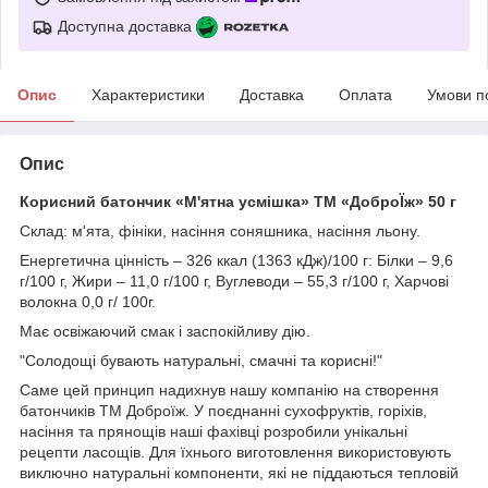
Доступна доставка
Опис
Характеристики
Доставка
Оплата
Умови п
Опис
Корисний батончик «М'ятна усмішка» ТМ «ДоброЇж» 50 г
Склад: м'ята, фініки, насіння соняшника, насіння льону.
Енергетична цінність – 326 ккал (1363 кДж)/100 г: Білки – 9,6
г/100 г, Жири – 11,0 г/100 г, Вуглеводи – 55,3 г/100 г, Харчові
волокна 0,0 г/ 100г.
Має освіжаючий смак і заспокійливу дію.
"Солодощі бувають натуральні, смачні та корисні!"
Саме цей принцип надихнув нашу компанію на створення
батончиків ТМ Доброїж. У поєднанні сухофруктів, горіхів,
насіння та прянощів наші фахівці розробили унікальні
рецепти ласощів. Для їхнього виготовлення використовують
виключно натуральні компоненти, які не піддаються тепловій