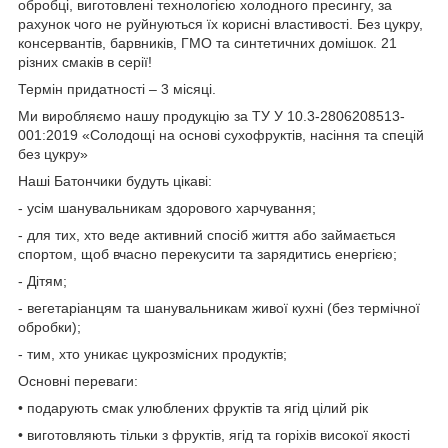
обробці, виготовлені технологією холодного пресингу, за
рахунок чого не руйнуються їх корисні властивості. Без цукру,
консервантів, барвників, ГМО та синтетичних домішок. 21
різних смаків в серії!
Термін придатності – 3 місяці.
Ми виробляємо нашу продукцію за ТУ У 10.3-2806208513-
001:2019 «Солодощі на основі сухофруктів, насіння та спецій
без цукру»
Наші Батончики будуть цікаві:
- усім шанувальникам здорового харчування;
- для тих, хто веде активний спосіб життя або займається
спортом, щоб вчасно перекусити та зарядитись енергією;
- Дітям;
- вегетаріанцям та шанувальникам живої кухні (без термічної
обробки);
- тим, хто уникає цукрозмісних продуктів;
Основні переваги:
• подарують смак улюблених фруктів та ягід цілий рік
• виготовляють тільки з фруктів, ягід та горіхів високої якості