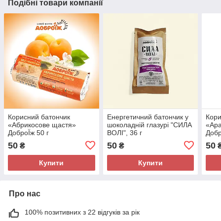
Подібні товари компанії
Корисний батончик
Енергетичний батончик у
Кори
«Абрикосове щастя»
шоколадній глазурі "СИЛА
«Ара
ДоброЇж 50 г
ВОЛІ", 36 г
Добр
50
50
50
₴
₴
Купити
Купити
Про нас
100% позитивних з 22 відгуків за рік