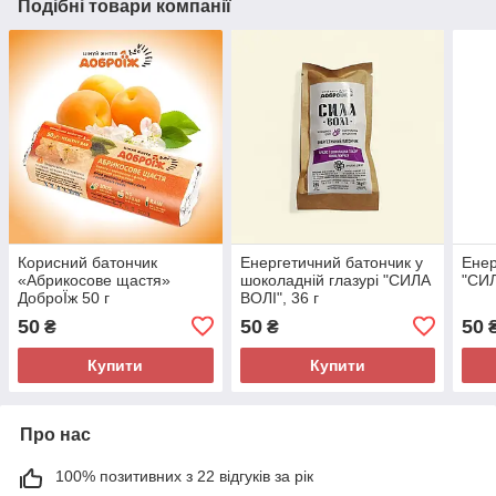
Подібні товари компанії
Корисний батончик
Енергетичний батончик у
Енер
«Абрикосове щастя»
шоколадній глазурі "СИЛА
"СИЛ
ДоброЇж 50 г
ВОЛІ", 36 г
50
50
50
₴
₴
Купити
Купити
Про нас
100% позитивних з 22 відгуків за рік