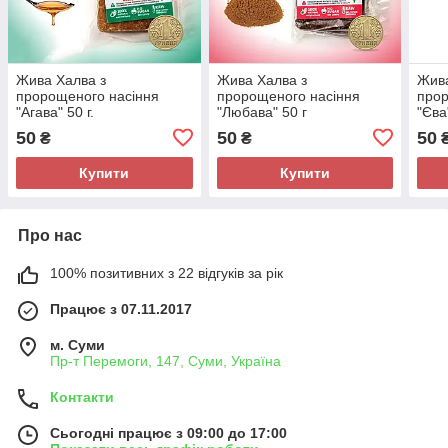
Жива Халва з
Жива Халва з
Жива
пророщеного насіння
пророщеного насіння
прор
"Агава" 50 г.
"Любава" 50 г
"Єва
50
50
50
₴
₴
Купити
Купити
Про нас
100% позитивних з 22 відгуків за рік
Працює з 07.11.2017
м. Суми
Пр-т Перемоги, 147, Суми, Україна
Контакти
Сьогодні працює з 09:00 до 17:00