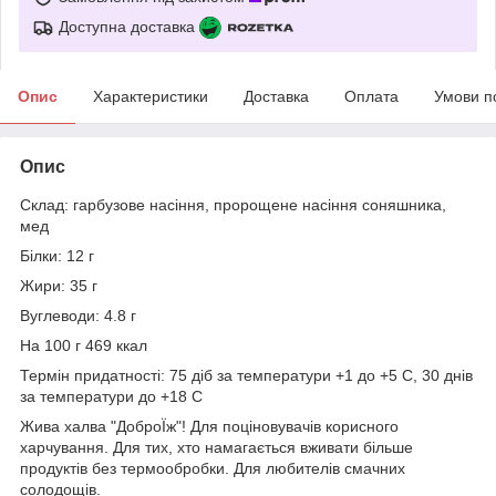
Доступна доставка
Опис
Характеристики
Доставка
Оплата
Умови п
Опис
Склад: гарбузове насіння, пророщене насіння соняшника,
мед
Білки: 12 г
Жири: 35 г
Вуглеводи: 4.8 г
На 100 г 469 ккал
Термін придатності: 75 діб за температури +1 до +5 С, 30 днів
за температури до +18 С
Жива халва "ДоброЇж"! Для поціновувачів корисного
харчування. Для тих, хто намагається вживати більше
продуктів без термообробки. Для любителів смачних
солодощів.