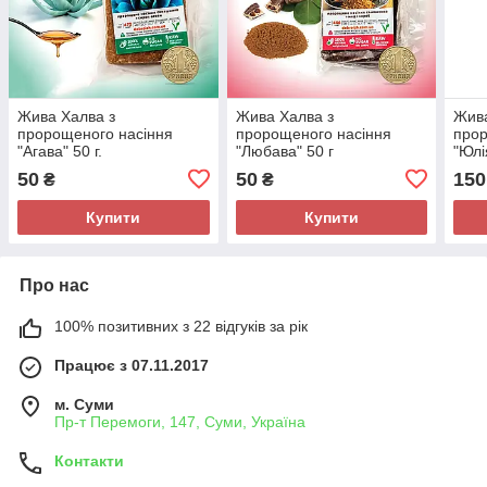
Жива Халва з
Жива Халва з
Жива
пророщеного насіння
пророщеного насіння
прор
"Агава" 50 г.
"Любава" 50 г
"Юлі
50
50
150
₴
₴
Купити
Купити
Про нас
100% позитивних з 22 відгуків за рік
Працює з 07.11.2017
м. Суми
Пр-т Перемоги, 147, Суми, Україна
Контакти