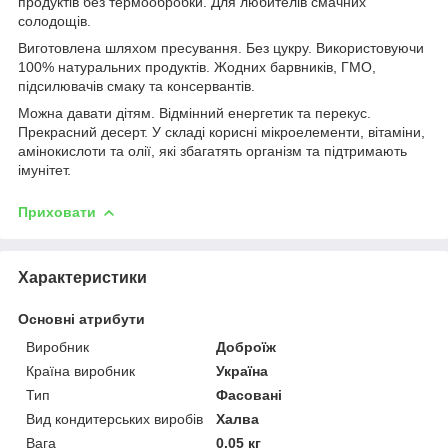
продуктів без термообробки. Для любителів смачних
солодощів.
Виготовлена шляхом пресування. Без цукру. Використовуючи
100% натуральних продуктів. Жодних барвників, ГМО,
підсилювачів смаку та консервантів.
Можна давати дітям. Відмінний енергетик та перекус.
Прекрасний десерт. У складі корисні мікроелементи, вітаміни,
амінокислоти та олії, які збагатять організм та підтримають
імунітет.
Приховати
Характеристики
Основні атрибути
Виробник
Доброїж
Країна виробник
Україна
Тип
Фасовані
Вид кондитерських виробів
Халва
Вага
0.05 кг