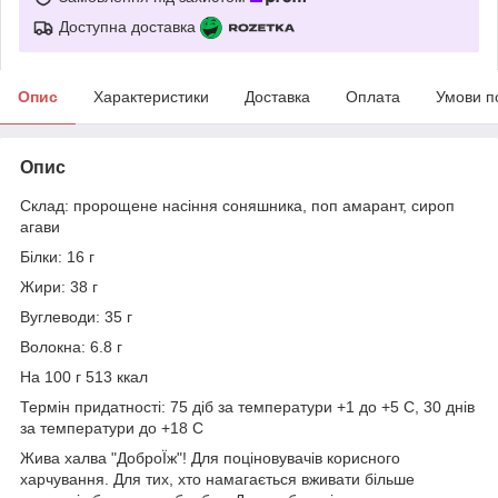
Доступна доставка
Опис
Характеристики
Доставка
Оплата
Умови п
Опис
Склад: пророщене насіння соняшника, поп амарант, сироп
агави
Білки: 16 г
Жири: 38 г
Вуглеводи: 35 г
Волокна: 6.8 г
На 100 г 513 ккал
Термін придатності: 75 діб за температури +1 до +5 С, 30 днів
за температури до +18 С
Жива халва "ДоброЇж"! Для поціновувачів корисного
харчування. Для тих, хто намагається вживати більше