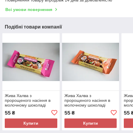
Повернення товару впродовж 14 днів за домовленістю
Всі умови повернення
Подібні товари компанії
Жива Халва з
Жива Халва з
Жива
пророщеного насіння в
пророщеного насіння в
прор
молочному шоколаді
молочному шоколаді
моло
"Любава" ДоброЇж 40 г
"Дарина" ДоброЇж 40 г
"Оле
55
55
55
₴
₴
г
Купити
Купити