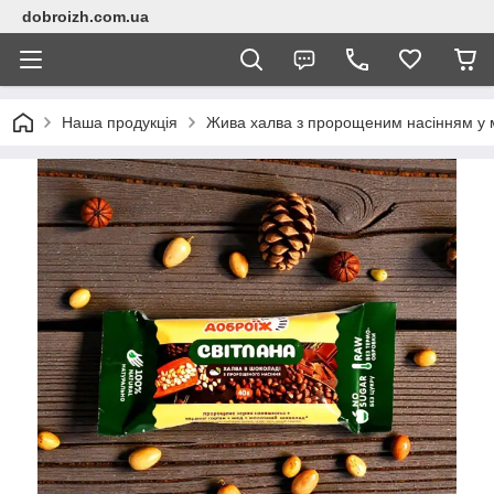
dobroizh.com.ua
Наша продукція
Жива халва з пророщеним насінням у 