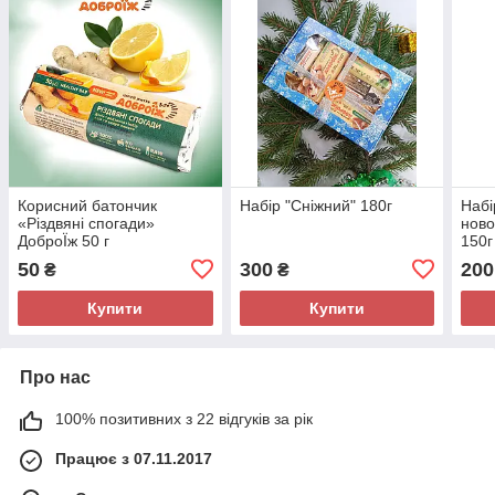
Корисний батончик
Набір "Сніжний" 180г
Набі
«Різдвяні спогади»
ново
ДоброЇж 50 г
150г
50
300
200
₴
₴
Купити
Купити
Про нас
100% позитивних з 22 відгуків за рік
Працює з 07.11.2017