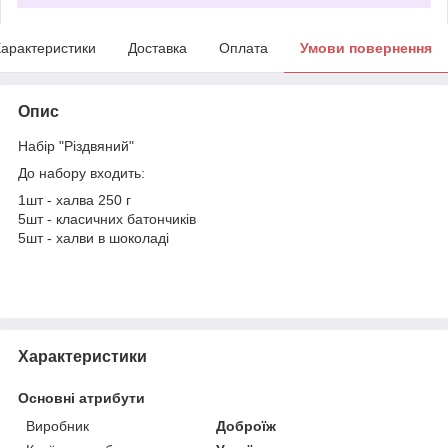
арактеристики
Доставка
Оплата
Умови повернення
Опис
Набір "Різдвяний"
До набору входить:
1шт - халва 250 г
5шт - класичних батончиків
5шт - халви в шоколаді
Характеристики
Основні атрибути
Виробник
Доброїж