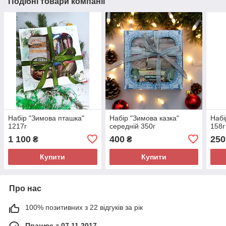
Подібні товари компанії
Набір "Зимова пташка"
Набір "Зимова казка"
Набі
1217г
середній 350г
158г
1 100
400
250
₴
₴
Купити
Купити
Про нас
100% позитивних з 22 відгуків за рік
Працює з 07.11.2017