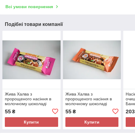
Всі умови повернення
Подібні товари компанії
Жива Халва з
Жива Халва з
Насі
пророщеного насіння в
пророщеного насіння в
очищ
молочному шоколаді
молочному шоколаді
Бан
"Любава" ДоброЇж 40 г
"Дарина" ДоброЇж 40 г
55
55
203
₴
₴
Купити
Купити