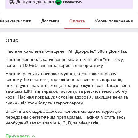
Доступна доставка
Характеристики
Доставка
Оплата
Умови повернення
Опис
Насіння конопель очищене ТМ "ДоброЇж" 500 г Дой-Пак
Насіння конопель харчової не містить каннабіноїдів. Тому,
вони на 100% безпечні та корисні для організму.
Насіння рослини посилює імунітет, заспокоює нервову
систему. Більше того, харчові коноплі виводять паразитів,
покращують пам'ять і концентрацію, лікують рак. Також, вона
захищає ШКТ від виразки, гастриту, та регулює гемоглобін у
крові. Насіння покращує чоловіче здоров'я, захищає вени та
судини від тромбозу та атеросклерозу.
Вітамінна складова харчової коноплі складе конкуренцію
передовим синтетичним препаратам. Насіння містить весь
необхідний запас вітамін A, C, B, та мінералів.
Приховати