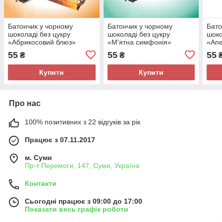
Батончик у чорному
Батончик у чорному
Бато
шоколаді без цукру
шоколаді без цукру
шоко
«Абрикосовий блюз»
«М'ятна симфонія»
«Апе
ДоброЇж 36 г
ДоброЇж 36 г
Добр
55
55
55
₴
₴
Купити
Купити
Про нас
100% позитивних з 22 відгуків за рік
Працює з 07.11.2017
м. Суми
Пр-т Перемоги, 147, Суми, Україна
Контакти
Сьогодні працює з 09:00 до 17:00
Показати весь графік роботи