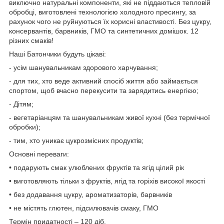
виключно натуральні компоненти, які не піддаються тепловій
обробці, виготовлені технологією холодного пресингу, за
рахунок чого не руйнуються їх корисні властивості. Без цукру,
консервантів, барвників, ГМО та синтетичних домішок. 12
різних смаків!
Наші Батончики будуть цікаві:
- усім шанувальникам здорового харчування;
- для тих, хто веде активний спосіб життя або займається
спортом, щоб вчасно перекусити та зарядитись енергією;
- Дітям;
- вегетаріанцям та шанувальникам живої кухні (без термічної
обробки);
- тим, хто уникає цукрозмісних продуктів;
Основні переваги:
• подарують смак улюблених фруктів та ягід цілий рік
• виготовляють тільки з фруктів, ягід та горіхів високої якості
• без додавання цукру, ароматизаторів, барвників
• не містять глютен, підсилювачів смаку, ГМО
Термін придатності – 120 діб.