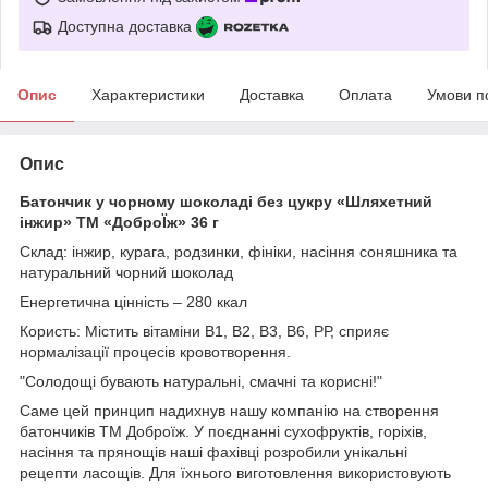
Доступна доставка
Опис
Характеристики
Доставка
Оплата
Умови п
Опис
Батончик у чорному шоколаді без цукру «Шляхетний
інжир» ТМ «ДоброЇж» 36 г
Склад: інжир, курага, родзинки, фініки, насіння соняшника та
натуральний чорний шоколад
Енергетична цінність – 280 ккал
Користь: Містить вітаміни В1, В2, В3, В6, РР, сприяє
нормалізації процесів кровотворення.
"Солодощі бувають натуральні, смачні та корисні!"
Саме цей принцип надихнув нашу компанію на створення
батончиків ТМ Доброїж. У поєднанні сухофруктів, горіхів,
насіння та прянощів наші фахівці розробили унікальні
рецепти ласощів. Для їхнього виготовлення використовують