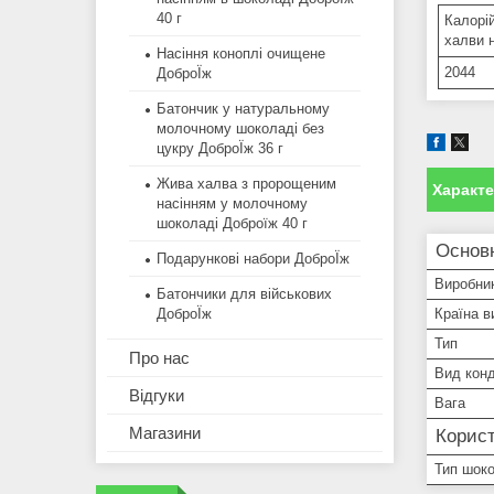
40 г
Калорій
халви н
Насіння коноплі очищене
2044
ДоброЇж
Батончик у натуральному
молочному шоколаді без
цукру ДоброЇж 36 г
Жива халва з пророщеним
Характ
насінням у молочному
шоколаді Доброїж 40 г
Основн
Подарункові набори ДоброЇж
Виробни
Батончики для військових
Країна в
ДоброЇж
Тип
Про нас
Вид конд
Відгуки
Вага
Магазини
Корист
Тип шок