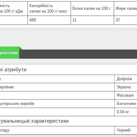
ність
Калорійність
Білки халви на 100 г
Жири халви
а 100 г/ кДж
халви на 100 г/ ккал
489
11
37
еристики
і атрибути
к
Доброїж
иробник
Україна
Фасовані
итерських виробів
Батончики
0.04 кг
увальницькі характеристики
оладу
Чорний