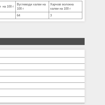
Вуглеводи халви на
Харчові волокна
 на 100 г
100 г
халви на 100 г
64
3