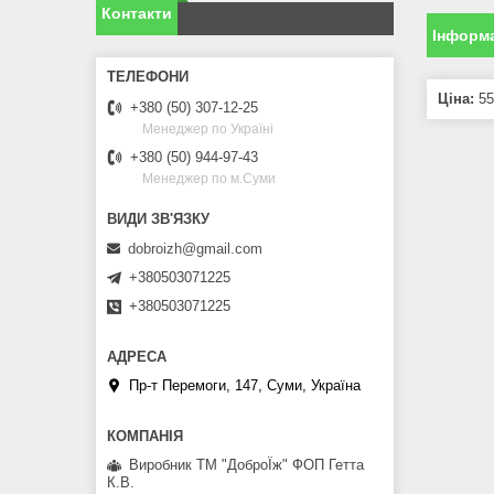
Контакти
Інформа
Ціна:
55
+380 (50) 307-12-25
Менеджер по Україні
+380 (50) 944-97-43
Менеджер по м.Суми
dobroizh@gmail.com
+380503071225
+380503071225
Пр-т Перемоги, 147, Суми, Україна
Виробник ТМ "ДоброЇж" ФОП Гетта
К.В.