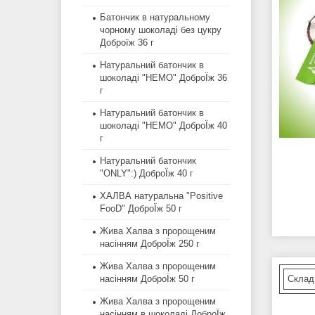
Батончик в натуральному
чорному шоколаді без цукру
Доброїж 36 г
Натуральний батончик в
шоколаді "HEMO" ДоброЇж 36
г
Натуральний батончик в
шоколаді "HEMO" ДоброЇж 40
г
Натуральний батончик
"ONLY":) ДоброЇж 40 г
ХАЛВА натуральна "Positive
FooD" ДоброЇж 50 г
Жива Халва з пророщеним
насінням ДоброЇж 250 г
Жива Халва з пророщеним
Склад:
насінням ДоброЇж 50 г
Жива Халва з пророщеним
насінням в шоколаді ДоброЇж