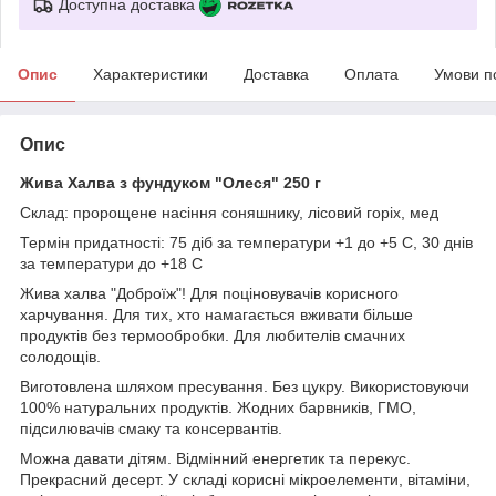
Доступна доставка
Опис
Характеристики
Доставка
Оплата
Умови п
Опис
Жива Халва з фундуком "Олеся" 250 г
Склад: пророщене насіння соняшнику, лісовий горіх, мед
Термін придатності: 75 діб за температури +1 до +5 С, 30 днів
за температури до +18 С
Жива халва "Доброїж"! Для поціновувачів корисного
харчування. Для тих, хто намагається вживати більше
продуктів без термообробки. Для любителів смачних
солодощів.
Виготовлена шляхом пресування. Без цукру. Використовуючи
100% натуральних продуктів. Жодних барвників, ГМО,
підсилювачів смаку та консервантів.
Можна давати дітям. Відмінний енергетик та перекус.
Прекрасний десерт. У складі корисні мікроелементи, вітаміни,