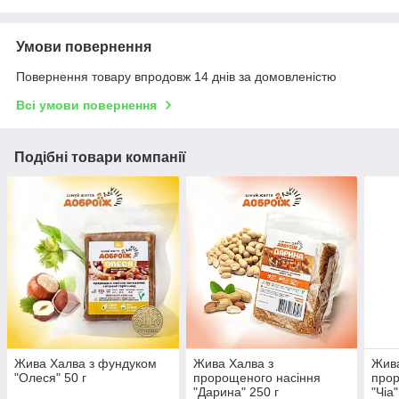
Умови повернення
Повернення товару впродовж 14 днів за домовленістю
Всі умови повернення
Подібні товари компанії
Жива Халва з фундуком
Жива Халва з
Жива
"Олеся" 50 г
пророщеного насіння
прор
"Дарина" 250 г
"Чіа"