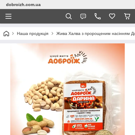
dobroizh.com.ua
Наша продукція
Жива Халва з пророщеним насінням До