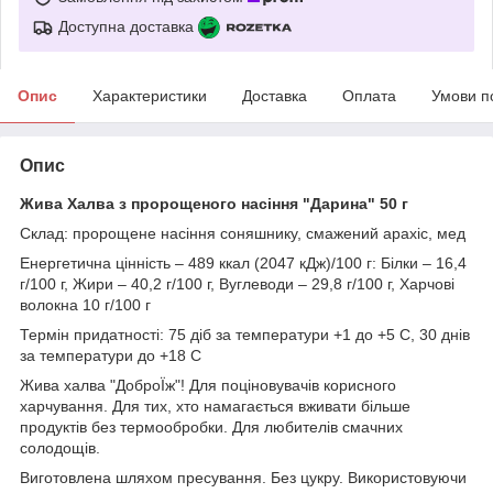
Доступна доставка
Опис
Характеристики
Доставка
Оплата
Умови п
Опис
Жива Халва з пророщеного насіння "Дарина" 50 г
Склад: пророщене насіння соняшнику, смажений арахіс, мед
Енергетична цінність – 489 ккал (2047 кДж)/100 г: Білки – 16,4
г/100 г, Жири – 40,2 г/100 г, Вуглеводи – 29,8 г/100 г, Харчові
волокна 10 г/100 г
Термін придатності: 75 діб за температури +1 до +5 С, 30 днів
за температури до +18 С
Жива халва "ДоброЇж"! Для поціновувачів корисного
харчування. Для тих, хто намагається вживати більше
продуктів без термообробки. Для любителів смачних
солодощів.
Виготовлена шляхом пресування. Без цукру. Використовуючи