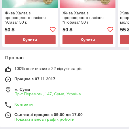
Жива Халва з
Жива Халва з
Жива
пророщеного насіння
пророщеного насіння
прор
"Агава" 50 г.
"Любава" 50 г
моло
"Дар
50
50
55
₴
₴
Купити
Купити
Про нас
100% позитивних з 22 відгуків за рік
Працює з 07.11.2017
м. Суми
Пр-т Перемоги, 147, Суми, Україна
Контакти
Сьогодні працює з 09:00 до 17:00
Показати весь графік роботи