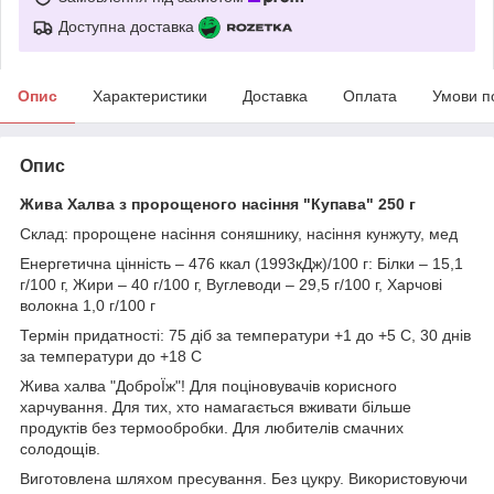
Доступна доставка
Опис
Характеристики
Доставка
Оплата
Умови п
Опис
Жива Халва з пророщеного насіння "Купава" 250 г
Склад: пророщене насіння соняшнику, насіння кунжуту, мед
Енергетична цінність – 476 ккал (1993кДж)/100 г: Білки – 15,1
г/100 г, Жири – 40 г/100 г, Вуглеводи – 29,5 г/100 г, Харчові
волокна 1,0 г/100 г
Термін придатності: 75 діб за температури +1 до +5 С, 30 днів
за температури до +18 С
Жива халва "ДоброЇж"! Для поціновувачів корисного
харчування. Для тих, хто намагається вживати більше
продуктів без термообробки. Для любителів смачних
солодощів.
Виготовлена шляхом пресування. Без цукру. Використовуючи