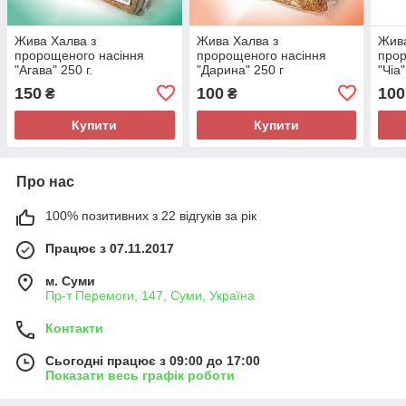
Жива Халва з
Жива Халва з
Жива
пророщеного насіння
пророщеного насіння
прор
"Агава" 250 г.
"Дарина" 250 г
"Чіа"
150
100
100
₴
₴
Купити
Купити
Про нас
100% позитивних з 22 відгуків за рік
Працює з 07.11.2017
м. Суми
Пр-т Перемоги, 147, Суми, Україна
Контакти
Сьогодні працює з 09:00 до 17:00
Показати весь графік роботи