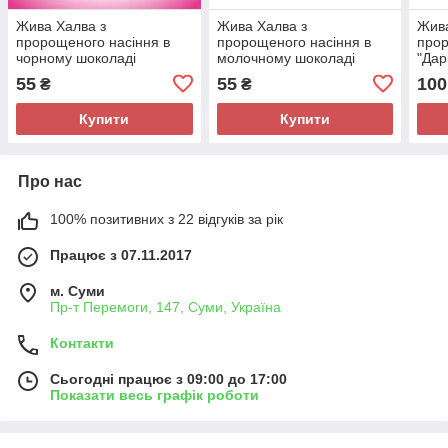
Жива Халва з
Жива Халва з
Жива
пророщеного насіння в
пророщеного насіння в
прор
чорному шоколаді
молочному шоколаді
"Дар
"Любава" 40 г
"Любава" ДоброЇж 40 г
55
55
100
₴
₴
Купити
Купити
Про нас
100% позитивних з 22 відгуків за рік
Працює з 07.11.2017
м. Суми
Пр-т Перемоги, 147, Суми, Україна
Контакти
Сьогодні працює з 09:00 до 17:00
Показати весь графік роботи