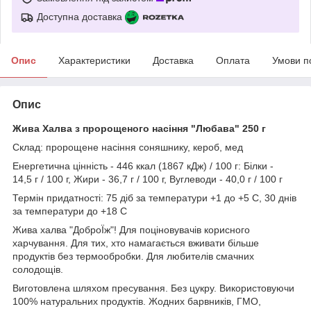
Доступна доставка
Опис
Характеристики
Доставка
Оплата
Умови п
Опис
Жива Халва з пророщеного насіння "Любава" 250 г
Склад: пророщене насіння соняшнику, кероб, мед
Енергетична цінність - 446 ккал (1867 кДж) / 100 г: Білки -
14,5 г / 100 г, Жири - 36,7 г / 100 г, Вуглеводи - 40,0 г / 100 г
Термін придатності: 75 діб за температури +1 до +5 С, 30 днів
за температури до +18 С
Жива халва "ДоброЇж"! Для поціновувачів корисного
харчування. Для тих, хто намагається вживати більше
продуктів без термообробки. Для любителів смачних
солодощів.
Виготовлена шляхом пресування. Без цукру. Використовуючи
100% натуральних продуктів. Жодних барвників, ГМО,